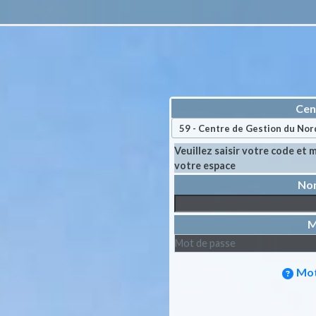
Cen
Veuillez saisir votre code et
votre espace
M
Mot